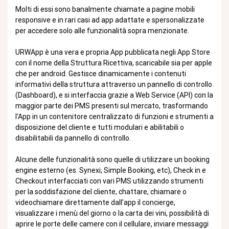
Molti di essi sono banalmente chiamate a pagine mobili
responsive e in rari casi ad app adattate e spersonalizzate
per accedere solo alle funzionalità sopra menzionate.
URWApp è una vera e propria App pubblicata negli App Store
con il nome della Struttura Ricettiva, scaricabile sia per apple
che per android. Gestisce dinamicamente i contenuti
informativi della struttura attraverso un pannello di controllo
(Dashboard), e si interfaccia grazie a Web Service (API) con la
maggior parte dei PMS presenti sul mercato, trasformando
l’App in un contenitore centralizzato di funzioni e strumenti a
disposizione del cliente e tutti modulari e abilitabili o
disabilitabili da pannello di controllo.
Alcune delle funzionalità sono quelle di utilizzare un booking
engine esterno (es. Synexi, Simple Booking, etc), Check in e
Checkout interfacciati con vari PMS utilizzando strumenti
per la soddisfazione del cliente, chattare, chiamare o
videochiamare direttamente dall’app il concierge,
visualizzare i menù del giorno o la carta dei vini, possibilità di
aprire le porte delle camere con il cellulare, inviare messaggi